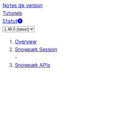
Notes de version
Tutoriels
Statut
Overview
Snowpark Session
Snowpark APIs
Input/Output
DataFrame
DataFrame
DataFrameNaFunctions
DataFrameStatFunctions
DataFrameAnalyticsFunctions