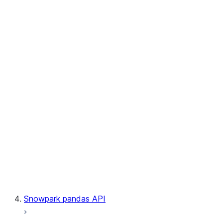
User-Defined Table Functions
Observability
Files
LINEAGE
Context
Exceptions
Testing
Snowpark pandas API