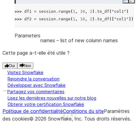
Copy
E
>>> 
df1
=
session
.
range
(
1
,
10
,
2
)
.
to_df
(
"col1"
)
>>> 
df2
=
session
.
range
(
1
,
10
,
2
)
.
to_df
([
"col1"
])
Parameters
names
– list of new column names
Cette page a-t-elle été utile ?
Oui
Non
Visitez Snowflake
Rejoindre la conversation
Développer avec Snowflake
Partagez vos commentaires
Lisez les dernières nouvelles sur notre blog
Obtenir votre certification Snowflake
Politique de confidentialité
Conditions du site
Paramètres
See more
Show less
des cookies
©
2026
Snowflake, Inc.
Tous droits réservés
.