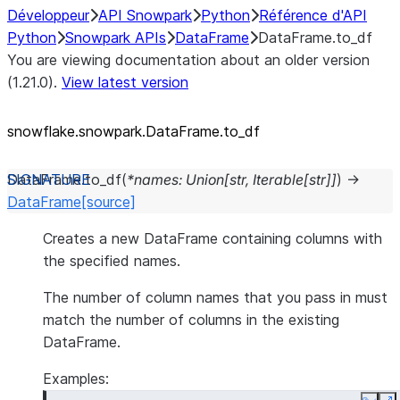
Développeur
API Snowpark
Python
Référence d'API
Python
Snowpark APIs
DataFrame
DataFrame.to_df
You are viewing documentation about an older version
(1.21.0).
View latest version
snowflake.snowpark.DataFrame.to_
df
DataFrame.
to_df
(
*
names
:
Union
[
str
,
Iterable
[
str
]
]
)
→
DataFrame
[source]
Creates a new DataFrame containing columns with
the specified names.
The number of column names that you pass in must
match the number of columns in the existing
DataFrame.
Examples: