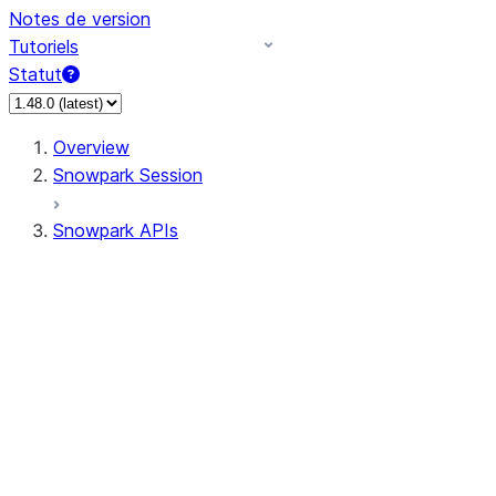
Notes de version
Tutoriels
Statut
Overview
Snowpark Session
Snowpark APIs
Input/Output
DataFrame
DataFrame
DataFrameNaFunctions
DataFrameStatFunctions
DataFrameAnalyticsFunctions