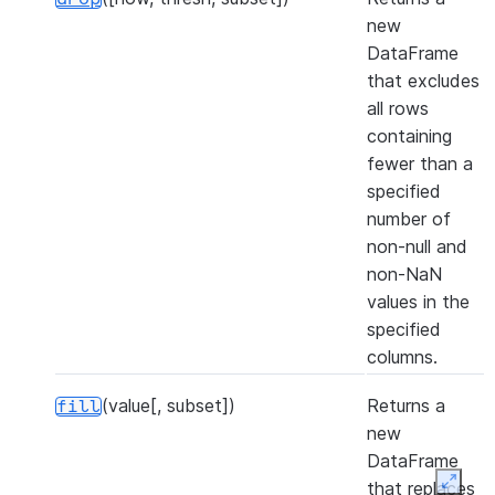
new
DataFrame
that excludes
all rows
containing
fewer than a
specified
number of
non-null and
non-NaN
values in the
specified
columns.
(value[, subset])
Returns a
fill
new
DataFrame
that replaces
Expan