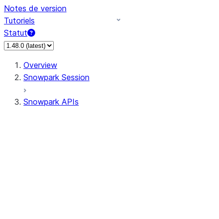
Notes de version
Tutoriels
Statut
Overview
Snowpark Session
Snowpark APIs
Input/Output
DataFrame
DataFrame
DataFrameNaFunctions
DataFrameStatFunctions
DataFrameAnalyticsFunctions