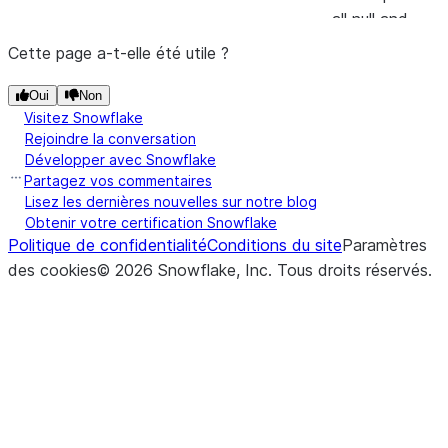
all null and
NaN values in
Cette page a-t-elle été utile ?
the specified
columns with
Oui
Non
Visitez Snowflake
the values
Rejoindre la conversation
provided.
Développer avec Snowflake
Partagez vos commentaires
(to_replace[, value, subset])
Returns a
replace
Lisez les dernières nouvelles sur notre blog
new
Obtenir votre certification Snowflake
DataFrame
Politique de confidentialité
Conditions du site
Paramètres
that replaces
des cookies
©
2026
Snowflake, Inc.
Tous droits réservés
.
values in the
specified
columns.