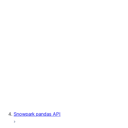
User-Defined Table Functions
Observability
Files
LINEAGE
Context
Exceptions
Testing
Snowpark pandas API