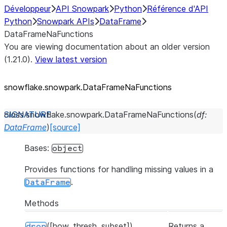
Développeur
API Snowpark
Python
Référence d'API
Python
Snowpark APIs
DataFrame
DataFrameNaFunctions
You are viewing documentation about an older version
(1.21.0).
View latest version
snowflake.snowpark.DataFrameNaFunctions
class
snowflake.snowpark.
DataFrameNaFunctions
(
df
:
DataFrame
)
[source]
Bases:
object
Provides functions for handling missing values in a
.
DataFrame
Methods
([how, thresh, subset])
Returns a
drop