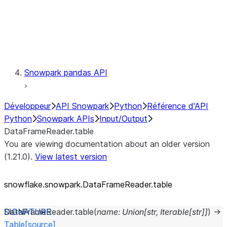
Exceptions
Testing
Snowpark pandas API
Développeur
API Snowpark
Python
Référence d'API
Python
Snowpark APIs
Input/Output
DataFrameReader.table
You are viewing documentation about an older version
(1.21.0).
View latest version
snowflake.snowpark.DataFrameReader.table
DataFrameReader.
table
(
name
:
Union
[
str
,
Iterable
[
str
]
]
)
→
Table
[source]