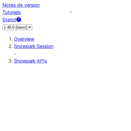
Notes de version
Tutoriels
Statut
Overview
Snowpark Session
Snowpark APIs
Input/Output
DataFrameReader
DataFrameWriter
FileOperation
PutResult
GetResult
DataFrameReader.avro