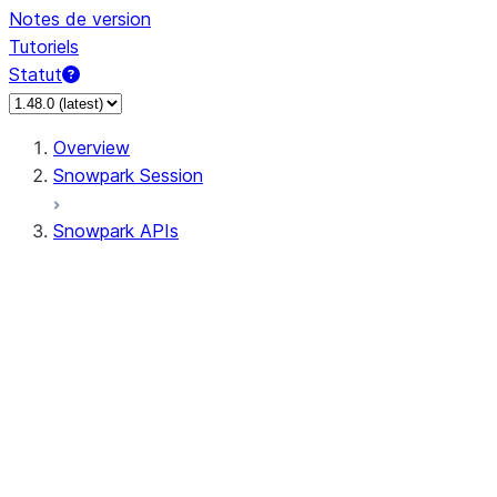
Notes de version
Tutoriels
Statut
Overview
Snowpark Session
Snowpark APIs
Input/Output
DataFrameReader
DataFrameWriter
FileOperation
PutResult
GetResult
DataFrameReader.avro