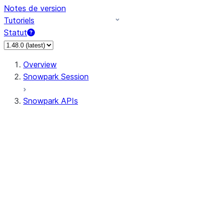
Notes de version
Tutoriels
Statut
Overview
Snowpark Session
Snowpark APIs
Input/Output
DataFrameReader
DataFrameWriter
FileOperation
PutResult
GetResult
DataFrameReader.avro