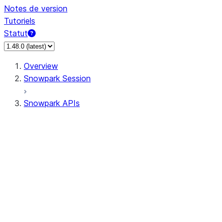
Notes de version
Tutoriels
Statut
Overview
Snowpark Session
Snowpark APIs
Input/Output
DataFrame
Column
Data Types