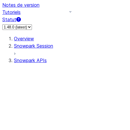
Notes de version
Tutoriels
Statut
Overview
Snowpark Session
Snowpark APIs
Input/Output
DataFrame
Column
Data Types