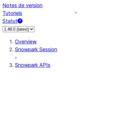
Notes de version
Tutoriels
Statut
Overview
Snowpark Session
Snowpark APIs
Input/Output
DataFrameReader
DataFrameWriter
FileOperation
PutResult
GetResult
DataFrameReader.avro