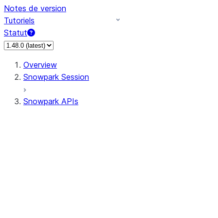
Notes de version
Tutoriels
Statut
Overview
Snowpark Session
Snowpark APIs
Input/Output
DataFrame
Column
Data Types