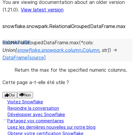
You are viewing documentation about an older version
(1.21.0).
View latest version
snowflake.snowpark.RelationalGroupedDataFrame.max
RelationalGroupedDataFrame.
max
(
*
cols
:
Union
[
snowflake.snowpark.column.Column
,
str
]
)
→
DataFrame
[source]
Return the max for the specified numeric columns.
Cette page a-t-elle été utile ?
Oui
Non
Visitez Snowflake
Rejoindre la conversation
Développer avec Snowflake
Partagez vos commentaires
Lisez les dernières nouvelles sur notre blog
Obtenir votre certification Snowflake