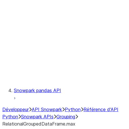
Observability
Files
LINEAGE
Context
Exceptions
Testing
Snowpark pandas API
Développeur
API Snowpark
Python
Référence d'API
Python
Snowpark APIs
Grouping
RelationalGroupedDataFrame.max