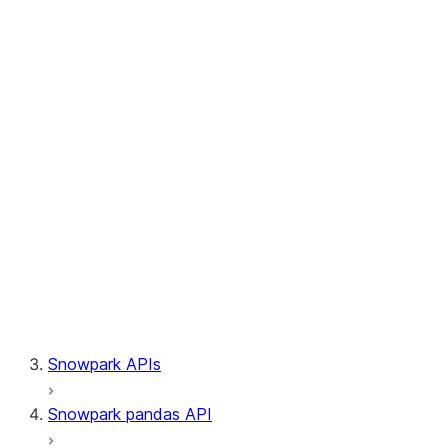
Session.builder
Session.custom_package_usage_config
Session.file
Session.query_tag
Session.lineage
Session.read
Session.sproc
Session.sql_simplifier_enabled
Session.telemetry_enabled
Session.udaf
Session.udf
Session.udtf
Session.session_id
Session.connection
Snowpark APIs
Snowpark pandas API