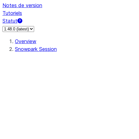
Notes de version
Tutoriels
Statut
Overview
Snowpark Session
Session
Session.SessionBuilder.app_name
Session.SessionBuilder.config
Session.SessionBuilder.configs
Session.SessionBuilder.create
Session.SessionBuilder.getOrCreate
Session.add_import
Session.add_packages
Session.add_requirements
Session.append_query_tag