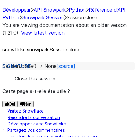
Développeur
API Snowpark
Python
Référence d'API
Python
Snowpark Session
Session.close
You are viewing documentation about an older version
(1.21.0).
View latest version
snowflake.snowpark.Session.close
Session.
close
(
)
→
None
[source]
Close this session.
Cette page a-t-elle été utile ?
Oui
Non
Visitez Snowflake
Rejoindre la conversation
Développer avec Snowflake
Partagez vos commentaires
Lisez les dernières nouvelles sur notre blog