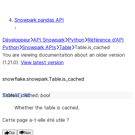
Testing
Snowpark pandas API
Développeur
API Snowpark
Python
Référence d'API
Python
Snowpark APIs
Table
Table.is_cached
You are viewing documentation about an older version
(1.21.0).
View latest version
snowflake.snowpark.Table.is_
cached
Table.
is_cached
:
bool
Whether the table is cached.
Cette page a-t-elle été utile ?
Oui
Non