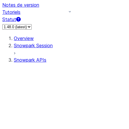
Notes de version
Tutoriels
Statut
Overview
Snowpark Session
Snowpark APIs
Input/Output
DataFrame
Column
Data Types