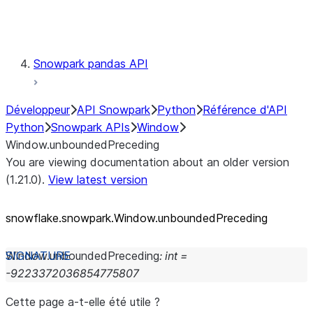
Testing
Snowpark pandas API
Développeur
API Snowpark
Python
Référence d'API
Python
Snowpark APIs
Window
Window.unboundedPreceding
You are viewing documentation about an older version
(1.21.0).
View latest version
snowflake.snowpark.Window.unboundedPreceding
Window.
unboundedPreceding
:
int
=
-9223372036854775807
Cette page a-t-elle été utile ?