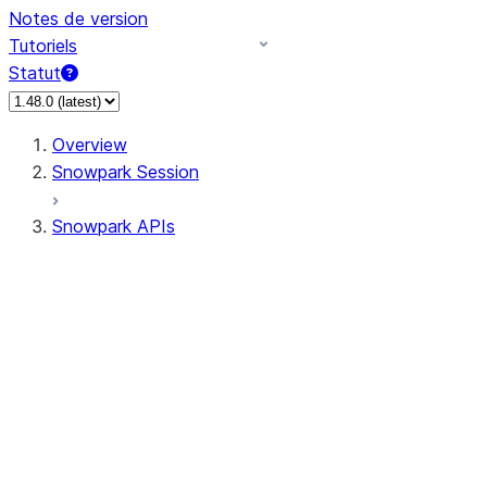
Notes de version
Tutoriels
Statut
Overview
Snowpark Session
Snowpark APIs
Input/Output
DataFrame
Column
Data Types