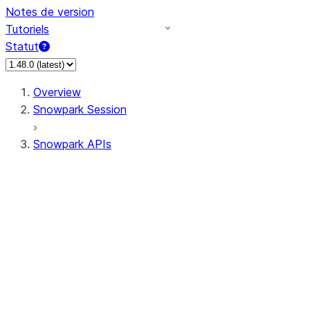
Notes de version
Tutoriels
Statut
Overview
Snowpark Session
Snowpark APIs
Input/Output
DataFrame
Column
Data Types