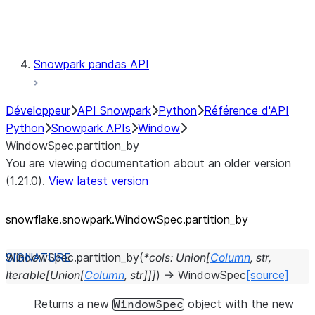
Testing
Snowpark pandas API
Développeur
API Snowpark
Python
Référence d'API
Python
Snowpark APIs
Window
WindowSpec.partition_by
You are viewing documentation about an older version
(1.21.0).
View latest version
snowflake.snowpark.WindowSpec.partition_
by
WindowSpec.
partition_by
(
*
cols
:
Union
[
Column
,
str
,
Iterable
[
Union
[
Column
,
str
]
]
]
)
→
WindowSpec
[source]
Returns a new
object with the new
WindowSpec