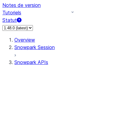
Notes de version
Tutoriels
Statut
Overview
Snowpark Session
Snowpark APIs
Input/Output
DataFrame
Column
Data Types