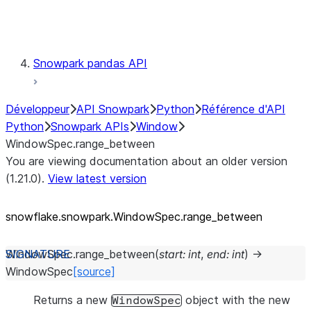
Testing
Snowpark pandas API
Développeur
API Snowpark
Python
Référence d'API
Python
Snowpark APIs
Window
WindowSpec.range_between
You are viewing documentation about an older version
(1.21.0).
View latest version
snowflake.snowpark.WindowSpec.range_
between
WindowSpec.
range_between
(
start
:
int
,
end
:
int
)
→
WindowSpec
[source]
Returns a new
object with the new
WindowSpec