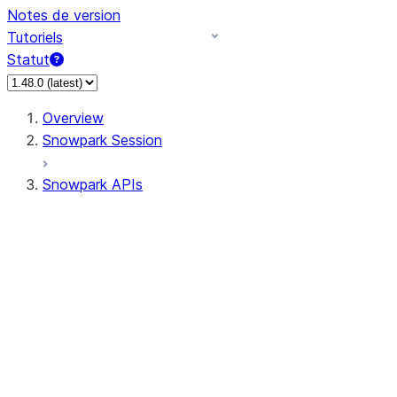
Notes de version
Tutoriels
Statut
Overview
Snowpark Session
Snowpark APIs
Input/Output
DataFrame
Column
Data Types