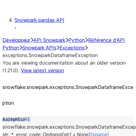
Testing
Snowpark pandas API
Développeur
API Snowpark
Python
Référence d'API
Python
Snowpark APIs
Exceptions
exceptions.SnowparkDataframeException
You are viewing documentation about an older version
(1.21.0).
View latest version
snowflake.snowpark.exceptions.SnowparkDataframeExce
ption
exception
snowflake.snowpark.exceptions.
SnowparkDataframeExcep
str
,
*
,
error_code
:
Optional
[
str
]
=
None
)
[source]