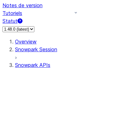
Notes de version
Tutoriels
Statut
Overview
Snowpark Session
Snowpark APIs
Input/Output
DataFrame
Column
Data Types