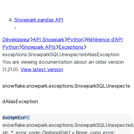
Testing
Snowpark pandas API
Développeur
API Snowpark
Python
Référence d'API
Python
Snowpark APIs
Exceptions
exceptions.SnowparkSQLUnexpectedAliasException
You are viewing documentation about an older version
(1.21.0).
View latest version
snowflake.snowpark.exceptions.SnowparkSQLUnexpecte
dAliasException
exception
snowflake.snowpark.exceptions.
SnowparkSQLUnexpectedA
str
,
*
,
error_code
:
Optional
[
str
]
=
None
,
conn_error
: