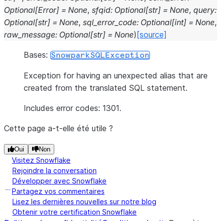
Optional
[
Error
]
=
None
,
sfqid
:
Optional
[
str
]
=
None
,
query
:
Optional
[
str
]
=
None
,
sql_error_code
:
Optional
[
int
]
=
None
,
raw_message
:
Optional
[
str
]
=
None
)
[source]
Bases:
SnowparkSQLException
Exception for having an unexpected alias that are
created from the translated SQL statement.
Includes error codes: 1301.
Cette page a-t-elle été utile ?
Oui
Non
Visitez Snowflake
Rejoindre la conversation
Développer avec Snowflake
Partagez vos commentaires
Lisez les dernières nouvelles sur notre blog
Obtenir votre certification Snowflake