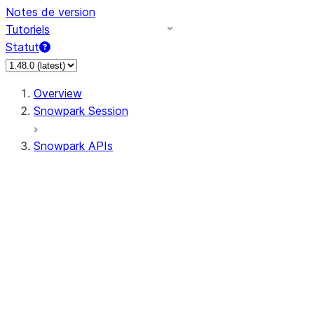
Notes de version
Tutoriels
Statut
Overview
Snowpark Session
Snowpark APIs
Input/Output
DataFrame
Column
Data Types