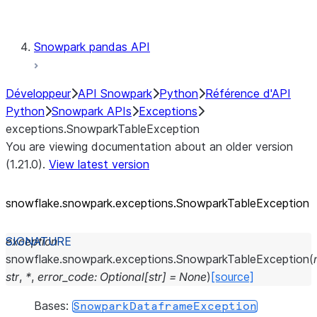
Testing
Snowpark pandas API
Développeur
API Snowpark
Python
Référence d'API
Python
Snowpark APIs
Exceptions
exceptions.SnowparkTableException
You are viewing documentation about an older version
(1.21.0).
View latest version
snowflake.snowpark.exceptions.SnowparkTableException
exception
snowflake.snowpark.exceptions.
SnowparkTableException
(
str
,
*
,
error_code
:
Optional
[
str
]
=
None
)
[source]
Bases:
SnowparkDataframeException