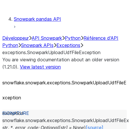
Testing
Snowpark pandas API
Développeur
API Snowpark
Python
Référence d'API
Python
Snowpark APIs
Exceptions
exceptions.SnowparkUploadUdfFileException
You are viewing documentation about an older version
(1.21.0).
View latest version
snowflake.snowpark.exceptions.SnowparkUploadUdfFileE
xception
exception
snowflake.snowpark.exceptions.
SnowparkUploadUdfFileEx
str
,
*
,
error_code
:
Optional
[
str
]
=
None
)
[source]