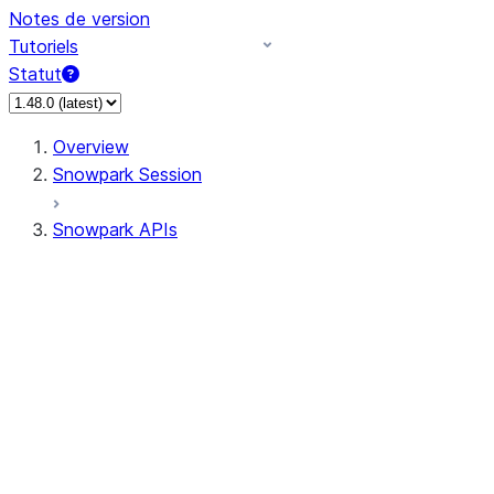
Notes de version
Tutoriels
Statut
Overview
Snowpark Session
Snowpark APIs
Input/Output
DataFrame
Column
Data Types