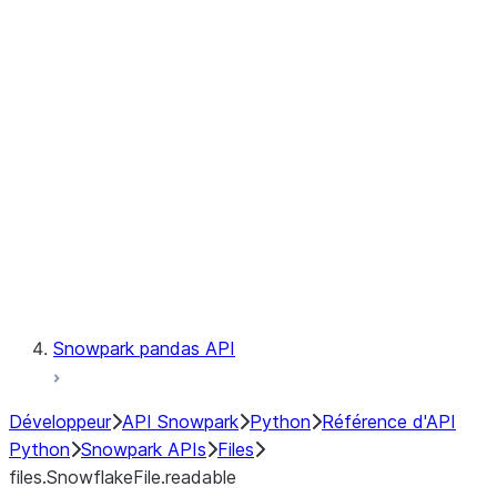
files.SnowflakeFile.readinto1
files.SnowflakeFile.seek
files.SnowflakeFile.seekable
files.SnowflakeFile.tell
LINEAGE
Context
Exceptions
Testing
Snowpark pandas API
Développeur
API Snowpark
Python
Référence d'API
Python
Snowpark APIs
Files
files.SnowflakeFile.readable