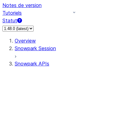
Notes de version
Tutoriels
Statut
Overview
Snowpark Session
Snowpark APIs
Input/Output
DataFrame
Column
Data Types