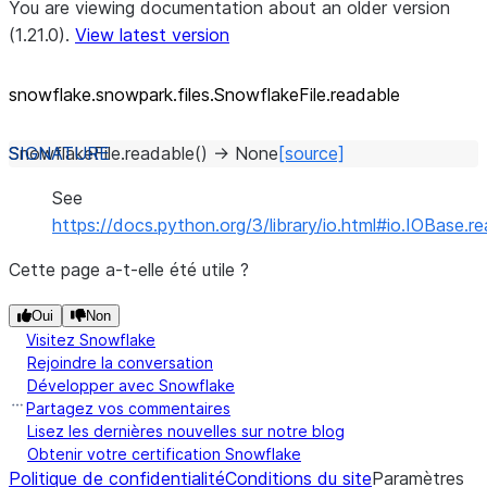
You are viewing documentation about an older version
(1.21.0).
View latest version
snowflake.snowpark.files.SnowflakeFile.readable
SnowflakeFile.
readable
(
)
→
None
[source]
See
https://docs.python.org/3/library/io.html#io.IOBase.r
Cette page a-t-elle été utile ?
Oui
Non
Visitez Snowflake
Rejoindre la conversation
Développer avec Snowflake
Partagez vos commentaires
Lisez les dernières nouvelles sur notre blog
Obtenir votre certification Snowflake
Politique de confidentialité
Conditions du site
Paramètres