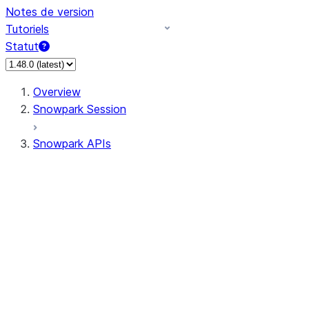
Notes de version
Tutoriels
Statut
Overview
Snowpark Session
Snowpark APIs
Input/Output
DataFrame
Column
Data Types