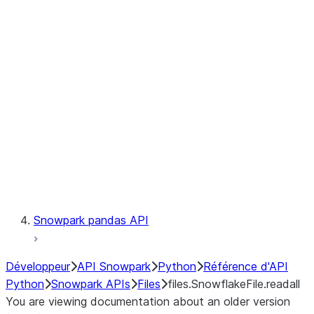
files.SnowflakeFile.readinto1
files.SnowflakeFile.seek
files.SnowflakeFile.seekable
files.SnowflakeFile.tell
LINEAGE
Context
Exceptions
Testing
Snowpark pandas API
Développeur
API Snowpark
Python
Référence d'API
Python
Snowpark APIs
Files
files.SnowflakeFile.readall
You are viewing documentation about an older version