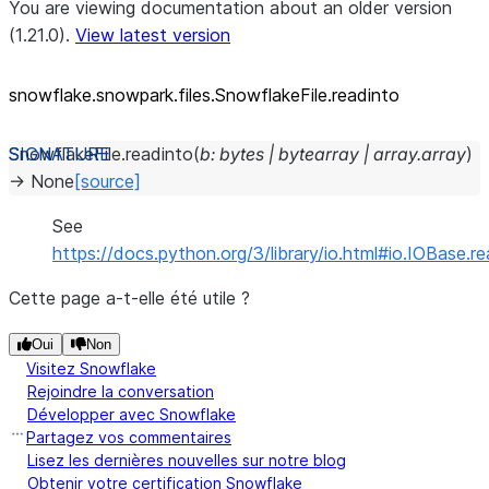
You are viewing documentation about an older version
(1.21.0).
View latest version
snowflake.snowpark.files.SnowflakeFile.readinto
SnowflakeFile.
readinto
(
b
:
bytes
|
bytearray
|
array.array
)
→
None
[source]
See
https://docs.python.org/3/library/io.html#io.IOBase.r
Cette page a-t-elle été utile ?
Oui
Non
Visitez Snowflake
Rejoindre la conversation
Développer avec Snowflake
Partagez vos commentaires
Lisez les dernières nouvelles sur notre blog
Obtenir votre certification Snowflake