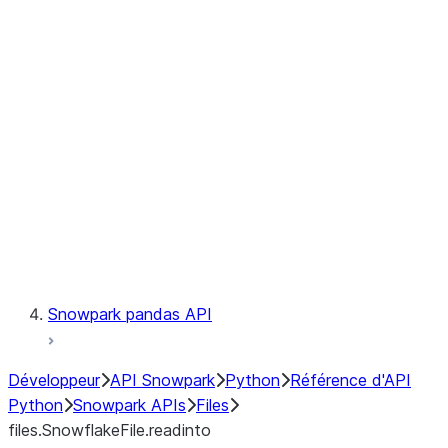
files.SnowflakeFile.readinto1
files.SnowflakeFile.seek
files.SnowflakeFile.seekable
files.SnowflakeFile.tell
LINEAGE
Context
Exceptions
Testing
Snowpark pandas API
Développeur
API Snowpark
Python
Référence d'API
Python
Snowpark APIs
Files
files.SnowflakeFile.readinto