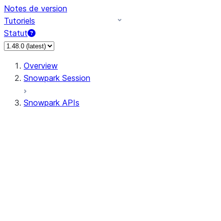
Notes de version
Tutoriels
Statut
Overview
Snowpark Session
Snowpark APIs
Input/Output
DataFrame
Column
Data Types