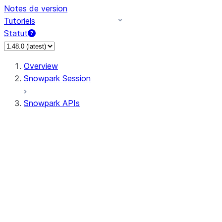
Notes de version
Tutoriels
Statut
Overview
Snowpark Session
Snowpark APIs
Input/Output
DataFrame
Column
Data Types