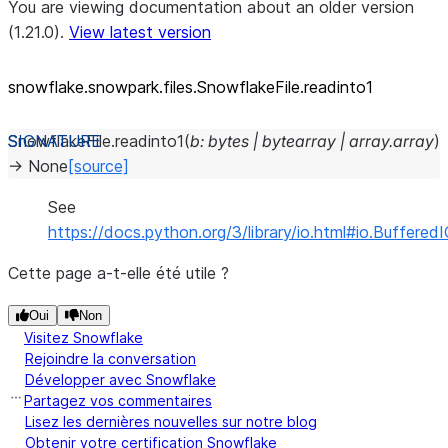
You are viewing documentation about an older version
(1.21.0).
View latest version
snowflake.snowpark.files.SnowflakeFile.readinto1
SnowflakeFile.
readinto1
(
b
:
bytes
|
bytearray
|
array.array
)
→
None
[source]
See
https://docs.python.org/3/library/io.html#io.Buffered
Cette page a-t-elle été utile ?
Oui
Non
Visitez Snowflake
Rejoindre la conversation
Développer avec Snowflake
Partagez vos commentaires
Lisez les dernières nouvelles sur notre blog
Obtenir votre certification Snowflake