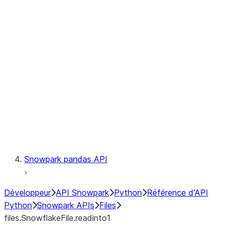
files.SnowflakeFile.readinto1
files.SnowflakeFile.seek
files.SnowflakeFile.seekable
files.SnowflakeFile.tell
LINEAGE
Context
Exceptions
Testing
Snowpark pandas API
Développeur
API Snowpark
Python
Référence d'API
Python
Snowpark APIs
Files
files.SnowflakeFile.readinto1