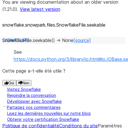
You are viewing documentation about an older version
(1.21.0).
View latest version
snowflake.snowpark.files.SnowflakeFile.seekable
SnowflakeFile.
seekable
(
)
→
None
[source]
See
https://docs.python.org/3/library/io.html#io.IOBase.s
Cette page a-t-elle été utile ?
Oui
Non
Visitez Snowflake
Rejoindre la conversation
Développer avec Snowflake
Partagez vos commentaires
Lisez les dernières nouvelles sur notre blog
Obtenir votre certification Snowflake
Politique de confidentialité
Conditions du site
Paramètres