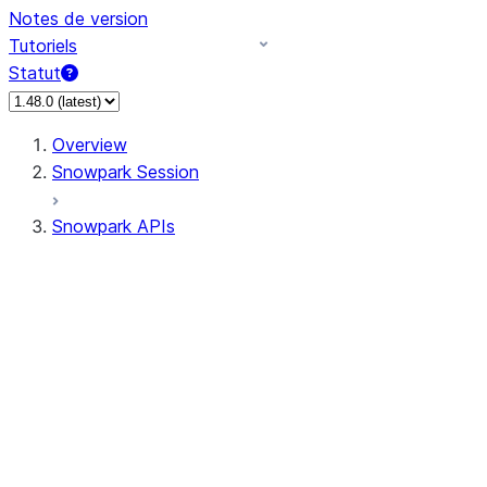
Notes de version
Tutoriels
Statut
Overview
Snowpark Session
Snowpark APIs
Input/Output
DataFrame
Column
Data Types