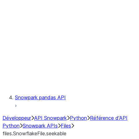
files.SnowflakeFile.readinto1
files.SnowflakeFile.seek
files.SnowflakeFile.seekable
files.SnowflakeFile.tell
LINEAGE
Context
Exceptions
Testing
Snowpark pandas API
Développeur
API Snowpark
Python
Référence d'API
Python
Snowpark APIs
Files
files.SnowflakeFile.seekable