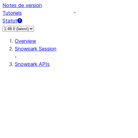
Notes de version
Tutoriels
Statut
Overview
Snowpark Session
Snowpark APIs
Input/Output
DataFrame
Column
Data Types