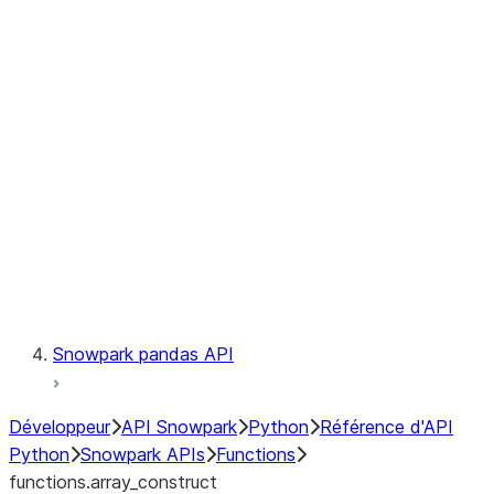
Observability
Files
LINEAGE
Context
Exceptions
Testing
Snowpark pandas API
Développeur
API Snowpark
Python
Référence d'API
Python
Snowpark APIs
Functions
functions.array_construct