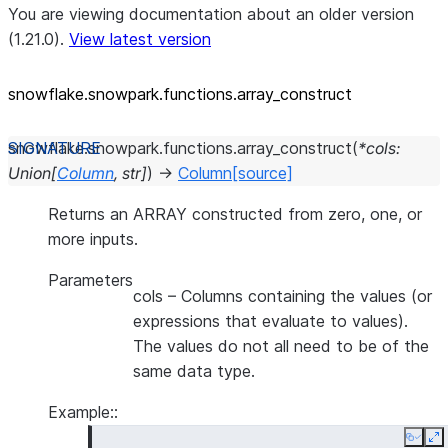
You are viewing documentation about an older version
(1.21.0).
View latest version
snowflake.snowpark.functions.array_
construct
snowflake.snowpark.functions.
array_construct
(
*
cols
:
Union
[
Column
,
str
]
)
→
Column
[source]
Returns an ARRAY constructed from zero, one, or
more inputs.
Parameters
cols
– Columns containing the values (or
expressions that evaluate to values).
The values do not all need to be of the
same data type.
Example::
Copy
E