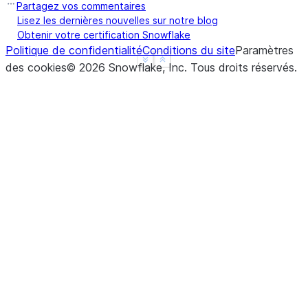
Partagez vos commentaires
Lisez les dernières nouvelles sur notre blog
Obtenir votre certification Snowflake
Politique de confidentialité
Conditions du site
Paramètres
See more
Show less
des cookies
©
2026
Snowflake, Inc.
Tous droits réservés
.