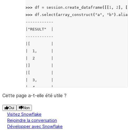
>>> 
df
=
session
.
create_dataframe
([[
1
,
2
],
[
3
>>> 
df
.
select
(
array_construct
(
"a"
,
"b"
)
.
alias
------------
|"RESULT"  |
------------
|[         |
|  1,      |
|  2       |
|]         |
|[         |
|  3,      |
|  4       |
|]         |
Cette page a-t-elle été utile ?
------------
Oui
Non
Visitez Snowflake
Rejoindre la conversation
Développer avec Snowflake