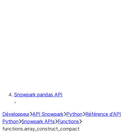
Observability
Files
LINEAGE
Context
Exceptions
Testing
Snowpark pandas API
Développeur
API Snowpark
Python
Référence d'API
Python
Snowpark APIs
Functions
functions.array_construct_compact