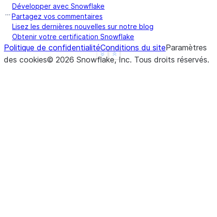
Développer avec Snowflake
Partagez vos commentaires
Lisez les dernières nouvelles sur notre blog
Obtenir votre certification Snowflake
Politique de confidentialité
Conditions du site
Paramètres
See more
Show less
des cookies
©
2026
Snowflake, Inc.
Tous droits réservés
.