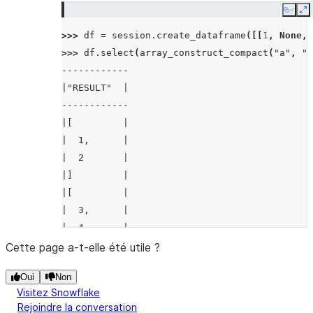
Copy
E
>>> 
df
=
session
.
create_dataframe
([[
1
,
None
,
>>> 
df
.
select
(
array_construct_compact
(
"a"
,
"b
------------
|"RESULT"  |
------------
|[         |
|  1,      |
|  2       |
|]         |
|[         |
|  3,      |
|  4       |
|]         |
Cette page a-t-elle été utile ?
------------
Oui
Non
Visitez Snowflake
Rejoindre la conversation