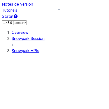
Notes de version
Tutoriels
Statut
Overview
Snowpark Session
Snowpark APIs
Input/Output
DataFrame
Column
Data Types