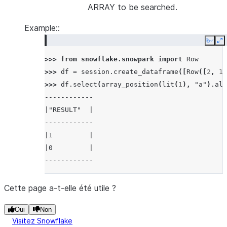
ARRAY to be searched.
Example::
Copy
E
>>> 
from
snowflake.snowpark
import
Row
>>> 
df
=
session
.
create_dataframe
([
Row
([
2
,
1
]
>>> 
df
.
select
(
array_position
(
lit
(
1
),
"a"
)
.
ali
------------
|"RESULT"  |
------------
|1         |
|0         |
------------
Cette page a-t-elle été utile ?
Oui
Non
Visitez Snowflake