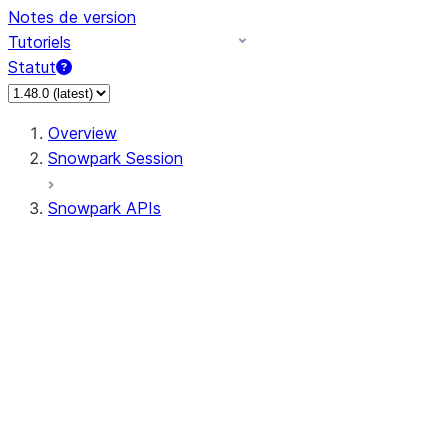
Notes de version
Tutoriels
Statut
Overview
Snowpark Session
Snowpark APIs
Input/Output
DataFrame
Column
Data Types