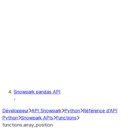
Observability
Files
LINEAGE
Context
Exceptions
Testing
Snowpark pandas API
Développeur
API Snowpark
Python
Référence d'API
Python
Snowpark APIs
Functions
functions.array_position