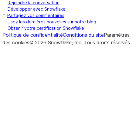
Rejoindre la conversation
Développer avec Snowflake
Partagez vos commentaires
Lisez les dernières nouvelles sur notre blog
Obtenir votre certification Snowflake
Politique de confidentialité
Conditions du site
Paramètres
See more
Show less
des cookies
©
2026
Snowflake, Inc.
Tous droits réservés
.