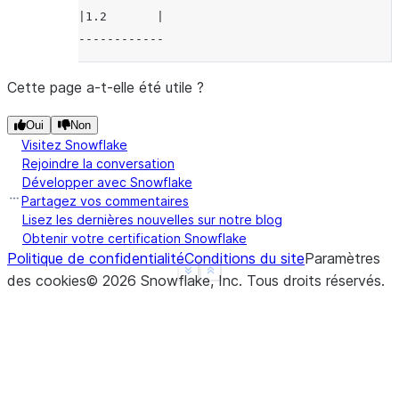
|1.2       |
------------
Cette page a-t-elle été utile ?
Oui
Non
Visitez Snowflake
Rejoindre la conversation
Développer avec Snowflake
Partagez vos commentaires
Lisez les dernières nouvelles sur notre blog
Obtenir votre certification Snowflake
Politique de confidentialité
Conditions du site
Paramètres
See more
Show less
des cookies
©
2026
Snowflake, Inc.
Tous droits réservés
.