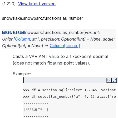
(1.21.0).
View latest version
snowflake.snowpark.functions.as_
number
snowflake.snowpark.functions.
as_number
(
variant
:
Union
[
Column
,
str
]
,
precision
:
Optional
[
int
]
=
None
,
scale
:
Optional
[
int
]
=
None
)
→
Column
[source]
Casts a VARIANT value to a fixed-point decimal
(does not match floating-point values).
Example::
Copy
E
>>> 
df
=
session
.
sql
(
"select 1.2345::variant 
>>> 
df
.
select
(
as_number
(
"a"
,
4
,
1
)
.
alias
(
"res
------------
|"RESULT"  |
------------