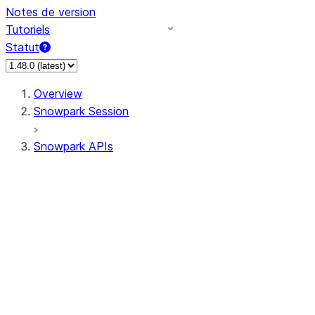
Notes de version
Tutoriels
Statut
Overview
Snowpark Session
Snowpark APIs
Input/Output
DataFrame
Column
Data Types