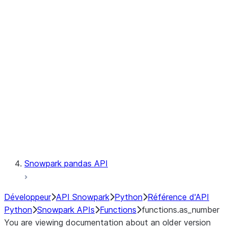
Observability
Files
LINEAGE
Context
Exceptions
Testing
Snowpark pandas API
Développeur
API Snowpark
Python
Référence d'API
Python
Snowpark APIs
Functions
functions.as_number
You are viewing documentation about an older version