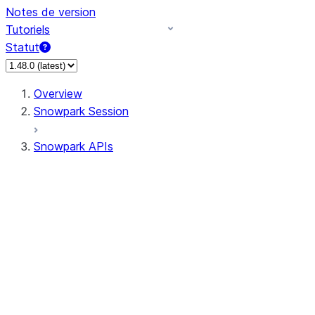
Notes de version
Tutoriels
Statut
Overview
Snowpark Session
Snowpark APIs
Input/Output
DataFrame
Column
Data Types