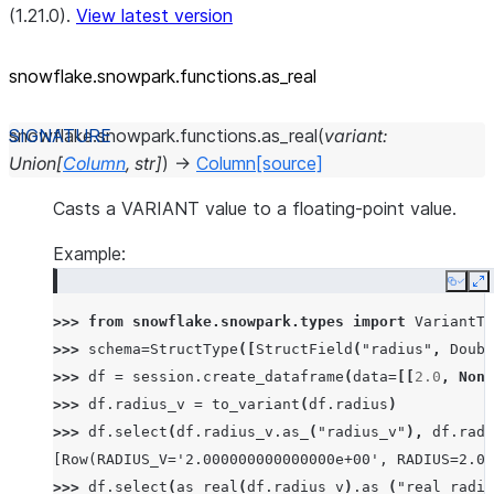
(1.21.0).
View latest version
snowflake.snowpark.functions.as_
real
snowflake.snowpark.functions.
as_real
(
variant
:
Union
[
Column
,
str
]
)
→
Column
[source]
Casts a VARIANT value to a floating-point value.
Example:
Copy
E
>>> 
from
snowflake.snowpark.types
import
VariantTy
>>> 
schema
=
StructType
([
StructField
(
"radius"
,
Doubl
>>> 
df
=
session
.
create_dataframe
(
data
=
[[
2.0
,
None
>>> 
df
.
radius_v
=
to_variant
(
df
.
radius
)
>>> 
df
.
select
(
df
.
radius_v
.
as_
(
"radius_v"
),
df
.
radi
[Row(RADIUS_V='2.000000000000000e+00', RADIUS=2.0)
>>> 
df
.
select
(
as_real
(
df
.
radius_v
)
.
as_
(
"real_radiu