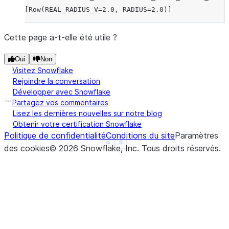
[Row(REAL_RADIUS_V=2.0, RADIUS=2.0)]
Cette page a-t-elle été utile ?
Oui
Non
Visitez Snowflake
Rejoindre la conversation
Développer avec Snowflake
Partagez vos commentaires
Lisez les dernières nouvelles sur notre blog
Obtenir votre certification Snowflake
Politique de confidentialité
Conditions du site
Paramètres
See more
Show less
des cookies
©
2026
Snowflake, Inc.
Tous droits réservés
.