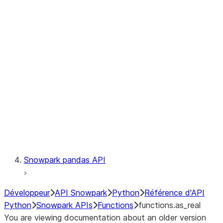
Observability
Files
LINEAGE
Context
Exceptions
Testing
Snowpark pandas API
Développeur
API Snowpark
Python
Référence d'API
Python
Snowpark APIs
Functions
functions.as_real
You are viewing documentation about an older version