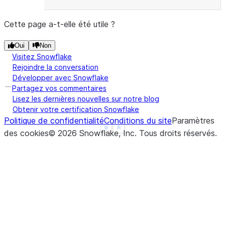
Cette page a-t-elle été utile ?
Oui
Non
Visitez Snowflake
Rejoindre la conversation
Développer avec Snowflake
Partagez vos commentaires
Lisez les dernières nouvelles sur notre blog
Obtenir votre certification Snowflake
Politique de confidentialité
Conditions du site
Paramètres
See more
Show less
des cookies
©
2026
Snowflake, Inc.
Tous droits réservés
.