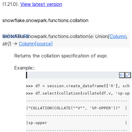
(1.21.0).
View latest version
snowflake.snowpark.functions.collation
snowflake.snowpark.functions.
collation
(
e
:
Union
[
Column
,
str
]
)
→
Column
[source]
Returns the collation specification of expr.
Example::
Copy
E
>>> 
df
=
session
.
create_dataframe
([
'ñ'
],
sche
>>> 
df
.
select
(
collation
(
collate
(
df
.
v
,
'sp-upp
-------------------------------------------
|"COLLATION(COLLATE(""V"", 'SP-UPPER'))"  |
-------------------------------------------
|sp-upper                                 |
-------------------------------------------