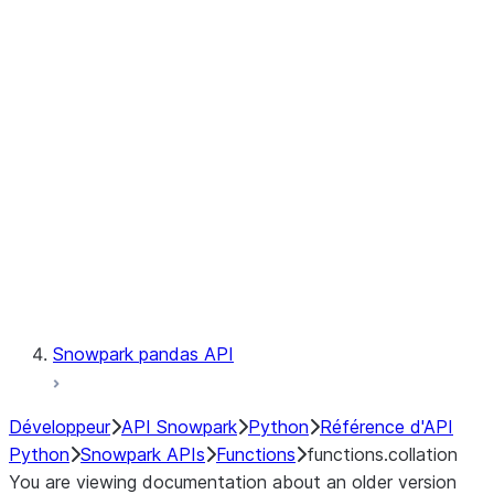
Observability
Files
LINEAGE
Context
Exceptions
Testing
Snowpark pandas API
Développeur
API Snowpark
Python
Référence d'API
Python
Snowpark APIs
Functions
functions.collation
You are viewing documentation about an older version