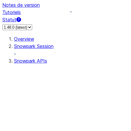
Notes de version
Tutoriels
Statut
Overview
Snowpark Session
Snowpark APIs
Input/Output
DataFrame
Column
Data Types