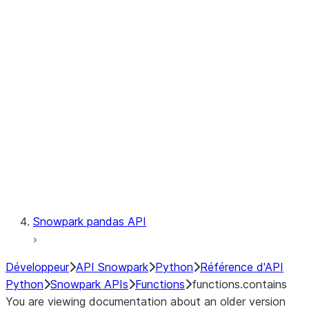
Observability
Files
LINEAGE
Context
Exceptions
Testing
Snowpark pandas API
Développeur
API Snowpark
Python
Référence d'API
Python
Snowpark APIs
Functions
functions.contains
You are viewing documentation about an older version