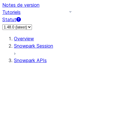
Notes de version
Tutoriels
Statut
Overview
Snowpark Session
Snowpark APIs
Input/Output
DataFrame
Column
Data Types