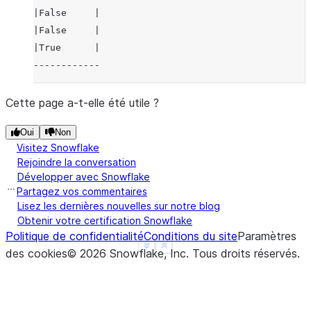
|False     |
|False     |
|True      |
------------
Cette page a-t-elle été utile ?
Oui
Non
Visitez Snowflake
Rejoindre la conversation
Développer avec Snowflake
Partagez vos commentaires
Lisez les dernières nouvelles sur notre blog
Obtenir votre certification Snowflake
Politique de confidentialité
Conditions du site
Paramètres
See more
Show less
des cookies
©
2026
Snowflake, Inc.
Tous droits réservés
.