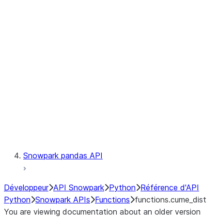
Observability
Files
LINEAGE
Context
Exceptions
Testing
Snowpark pandas API
Développeur
API Snowpark
Python
Référence d'API
Python
Snowpark APIs
Functions
functions.cume_dist
You are viewing documentation about an older version