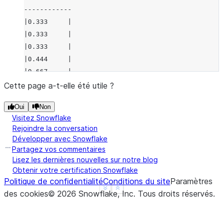
------------
|0.333     |
|0.333     |
|0.333     |
|0.444     |
|0.667     |
|0.667     |
Cette page a-t-elle été utile ?
|1.000     |
Oui
Non
|1.000     |
Visitez Snowflake
|1.000     |
Rejoindre la conversation
------------
Développer avec Snowflake
Partagez vos commentaires
Lisez les dernières nouvelles sur notre blog
Obtenir votre certification Snowflake
Politique de confidentialité
Conditions du site
Paramètres
See more
Show less
des cookies
©
2026
Snowflake, Inc.
Tous droits réservés
.