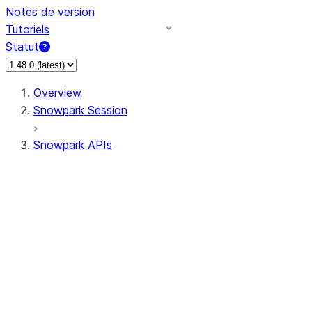
Notes de version
Tutoriels
Statut
Overview
Snowpark Session
Snowpark APIs
Input/Output
DataFrame
Column
Data Types