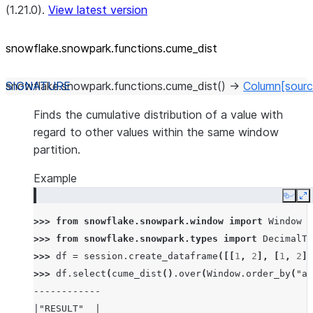
(1.21.0).
View latest version
snowflake.snowpark.functions.cume_
dist
snowflake.snowpark.functions.
cume_dist
(
)
→
Column
[sourc
Finds the cumulative distribution of a value with
regard to other values within the same window
partition.
Example
Copy
E
>>> 
from
snowflake.snowpark.window
import
Window
>>> 
from
snowflake.snowpark.types
import
DecimalTy
>>> 
df
=
session
.
create_dataframe
([[
1
,
2
],
[
1
,
2
],
>>> 
df
.
select
(
cume_dist
()
.
over
(
Window
.
order_by
(
"a"
------------
|"RESULT"  |