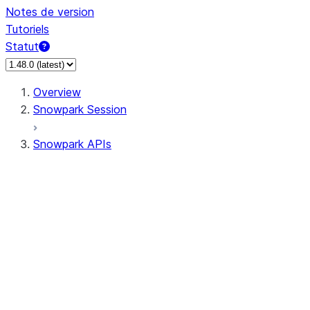
Notes de version
Tutoriels
Statut
Overview
Snowpark Session
Snowpark APIs
Input/Output
DataFrame
Column
Data Types