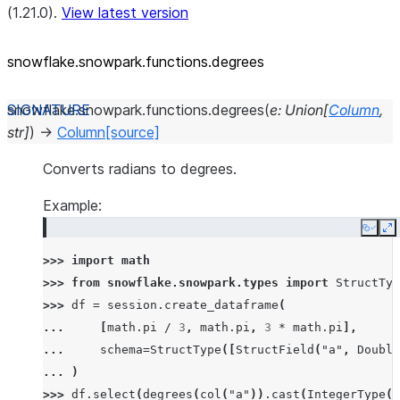
(1.21.0).
View latest version
snowflake.snowpark.functions.degrees
snowflake.snowpark.functions.
degrees
(
e
:
Union
[
Column
,
str
]
)
→
Column
[source]
Converts radians to degrees.
Example:
Copy
E
>>> 
import
math
>>> 
from
snowflake.snowpark.types
import
StructTyp
>>> 
df
=
session
.
create_dataframe
(
... 
[
math
.
pi
/
3
,
math
.
pi
,
3
*
math
.
pi
],
... 
schema
=
StructType
([
StructField
(
"a"
,
Double
... 
)
>>> 
df
.
select
(
degrees
(
col
(
"a"
))
.
cast
(
IntegerType
()