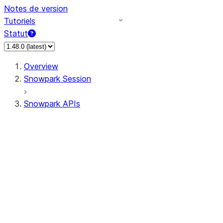
Notes de version
Tutoriels
Statut
Overview
Snowpark Session
Snowpark APIs
Input/Output
DataFrame
Column
Data Types