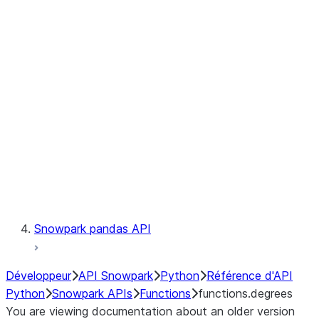
Observability
Files
LINEAGE
Context
Exceptions
Testing
Snowpark pandas API
Développeur
API Snowpark
Python
Référence d'API
Python
Snowpark APIs
Functions
functions.degrees
You are viewing documentation about an older version