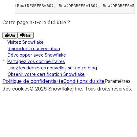
[Row(DEGREES=60), Row(DEGREES=180), Row(DEGREES=54
Cette page a-t-elle été utile ?
Oui
Non
Visitez Snowflake
Rejoindre la conversation
Développer avec Snowflake
Partagez vos commentaires
Lisez les dernières nouvelles sur notre blog
Obtenir votre certification Snowflake
Politique de confidentialité
Conditions du site
Paramètres
See more
Show less
des cookies
©
2026
Snowflake, Inc.
Tous droits réservés
.