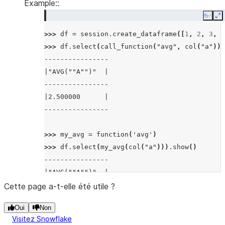
Example::
Copy
E
>>> 
df
=
session
.
create_dataframe
([
1
,
2
,
3
,
4
>>> 
df
.
select
(
call_function
(
"avg"
,
col
(
"a"
)))
----------------
|"AVG(""A"")"  |
----------------
|2.500000      |
----------------
>>> 
my_avg
=
function
(
'avg'
)
>>> 
df
.
select
(
my_avg
(
col
(
"a"
)))
.
show
()
----------------
|"AVG(""A"")"  |
----------------
Cette page a-t-elle été utile ?
|2.500000      |
Oui
Non
----------------
Visitez Snowflake