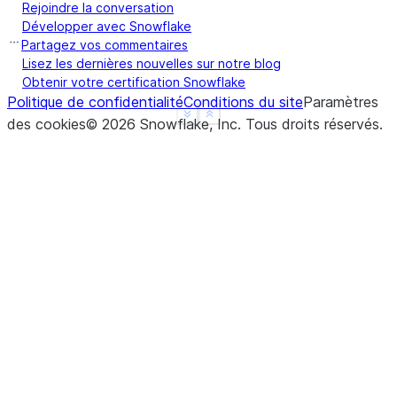
Rejoindre la conversation
Développer avec Snowflake
Partagez vos commentaires
Lisez les dernières nouvelles sur notre blog
Obtenir votre certification Snowflake
Politique de confidentialité
Conditions du site
Paramètres
See more
Show less
des cookies
©
2026
Snowflake, Inc.
Tous droits réservés
.