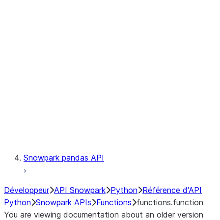
Observability
Files
LINEAGE
Context
Exceptions
Testing
Snowpark pandas API
Développeur
API Snowpark
Python
Référence d'API
Python
Snowpark APIs
Functions
functions.function
You are viewing documentation about an older version