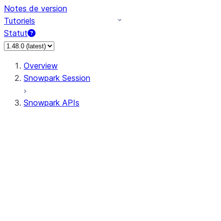
Notes de version
Tutoriels
Statut
Overview
Snowpark Session
Snowpark APIs
Input/Output
DataFrame
Column
Data Types