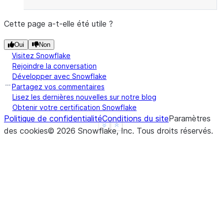
Cette page a-t-elle été utile ?
Oui
Non
Visitez Snowflake
Rejoindre la conversation
Développer avec Snowflake
Partagez vos commentaires
Lisez les dernières nouvelles sur notre blog
Obtenir votre certification Snowflake
Politique de confidentialité
Conditions du site
Paramètres
See more
Show less
des cookies
©
2026
Snowflake, Inc.
Tous droits réservés
.