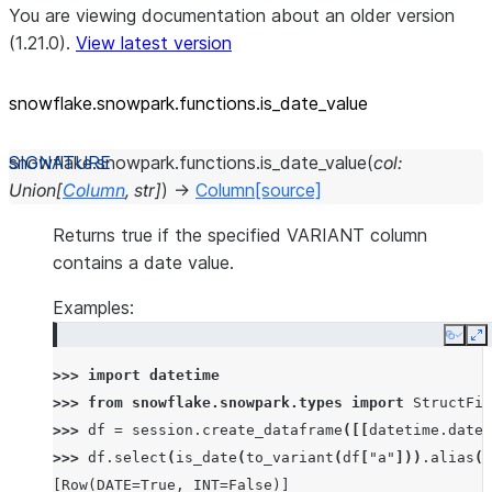
You are viewing documentation about an older version
(1.21.0).
View latest version
snowflake.snowpark.functions.is_
date_
value
snowflake.snowpark.functions.
is_date_value
(
col
:
Union
[
Column
,
str
]
)
→
Column
[source]
Returns true if the specified VARIANT column
contains a date value.
Examples:
Copy
E
>>> 
import
datetime
>>> 
from
snowflake.snowpark.types
import
StructFie
>>> 
df
=
session
.
create_dataframe
([[
datetime
.
date
(
>>> 
df
.
select
(
is_date
(
to_variant
(
df
[
"a"
]))
.
alias
(
"
[Row(DATE=True, INT=False)]