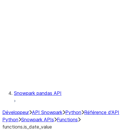
Observability
Files
LINEAGE
Context
Exceptions
Testing
Snowpark pandas API
Développeur
API Snowpark
Python
Référence d'API
Python
Snowpark APIs
Functions
functions.is_date_value