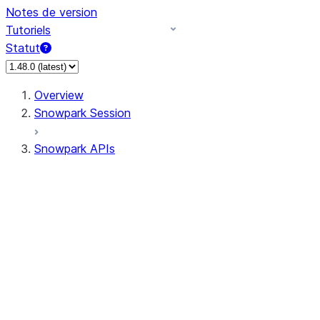
Notes de version
Tutoriels
Statut
Overview
Snowpark Session
Snowpark APIs
Input/Output
DataFrame
Column
Data Types