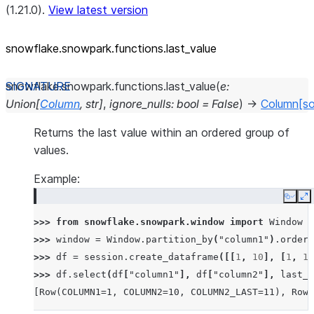
(1.21.0).
View latest version
snowflake.snowpark.functions.last_
value
snowflake.snowpark.functions.
last_value
(
e
:
Union
[
Column
,
str
]
,
ignore_nulls
:
bool
=
False
)
→
Column
[s
Returns the last value within an ordered group of
values.
Example:
Copy
E
>>> 
from
snowflake.snowpark.window
import
Window
>>> 
window
=
Window
.
partition_by
(
"column1"
)
.
order_
>>> 
df
=
session
.
create_dataframe
([[
1
,
10
],
[
1
,
11
>>> 
df
.
select
(
df
[
"column1"
],
df
[
"column2"
],
last_v
[Row(COLUMN1=1, COLUMN2=10, COLUMN2_LAST=11), Row(