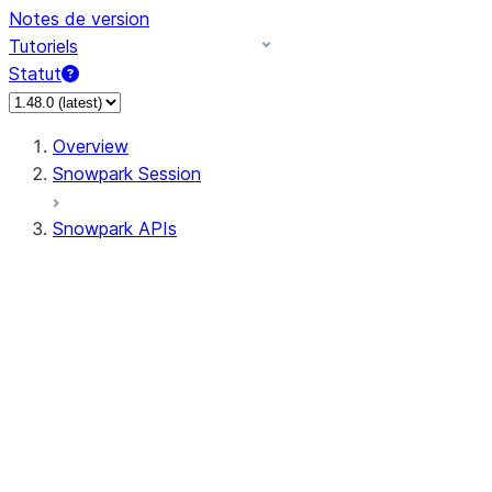
Notes de version
Tutoriels
Statut
Overview
Snowpark Session
Snowpark APIs
Input/Output
DataFrame
Column
Data Types