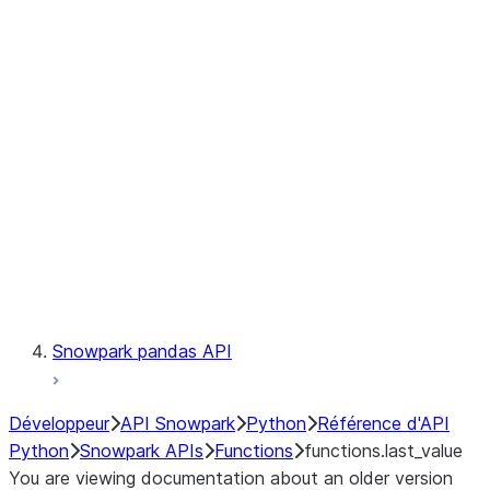
Observability
Files
LINEAGE
Context
Exceptions
Testing
Snowpark pandas API
Développeur
API Snowpark
Python
Référence d'API
Python
Snowpark APIs
Functions
functions.last_value
You are viewing documentation about an older version