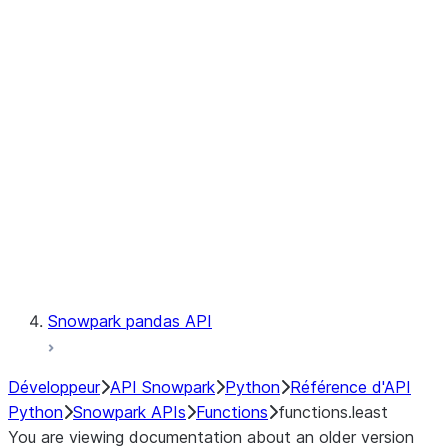
Observability
Files
LINEAGE
Context
Exceptions
Testing
Snowpark pandas API
Développeur
API Snowpark
Python
Référence d'API
Python
Snowpark APIs
Functions
functions.least
You are viewing documentation about an older version