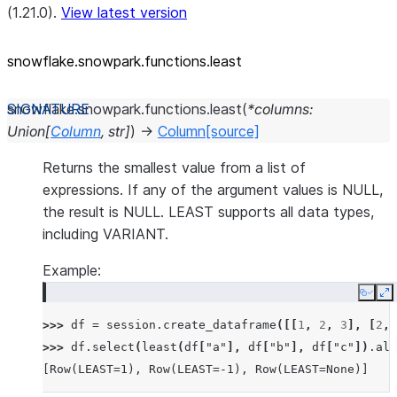
(1.21.0).
View latest version
snowflake.snowpark.functions.least
snowflake.snowpark.functions.
least
(
*
columns
:
Union
[
Column
,
str
]
)
→
Column
[source]
Returns the smallest value from a list of
expressions. If any of the argument values is NULL,
the result is NULL. LEAST supports all data types,
including VARIANT.
Example:
Copy
E
>>> 
df
=
session
.
create_dataframe
([[
1
,
2
,
3
],
[
2
,
>>> 
df
.
select
(
least
(
df
[
"a"
],
df
[
"b"
],
df
[
"c"
])
.
ali
[Row(LEAST=1), Row(LEAST=-1), Row(LEAST=None)]