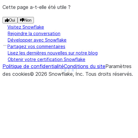
Cette page a-t-elle été utile ?
Oui
Non
Visitez Snowflake
Rejoindre la conversation
Développer avec Snowflake
Partagez vos commentaires
Lisez les dernières nouvelles sur notre blog
Obtenir votre certification Snowflake
Politique de confidentialité
Conditions du site
Paramètres
See more
Show less
des cookies
©
2026
Snowflake, Inc.
Tous droits réservés
.