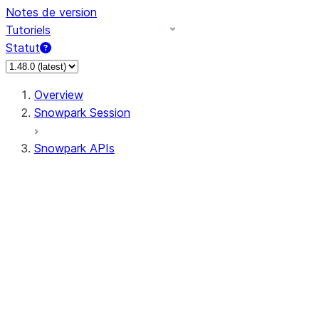
Notes de version
Tutoriels
Statut
Overview
Snowpark Session
Snowpark APIs
Input/Output
DataFrame
Column
Data Types