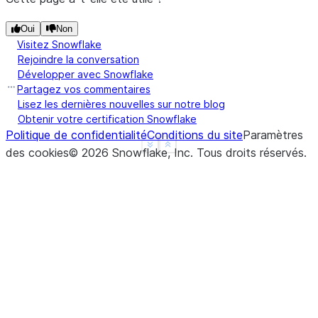
Oui
Non
Visitez Snowflake
Rejoindre la conversation
Développer avec Snowflake
Partagez vos commentaires
Lisez les dernières nouvelles sur notre blog
Obtenir votre certification Snowflake
Politique de confidentialité
Conditions du site
Paramètres
See more
Show less
des cookies
©
2026
Snowflake, Inc.
Tous droits réservés
.