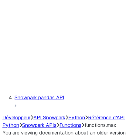
Observability
Files
LINEAGE
Context
Exceptions
Testing
Snowpark pandas API
Développeur
API Snowpark
Python
Référence d'API
Python
Snowpark APIs
Functions
functions.max
You are viewing documentation about an older version