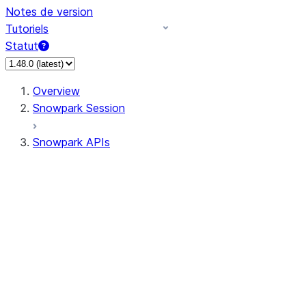
Notes de version
Tutoriels
Statut
Overview
Snowpark Session
Snowpark APIs
Input/Output
DataFrame
Column
Data Types