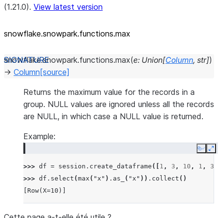
(1.21.0).
View latest version
snowflake.snowpark.functions.max
snowflake.snowpark.functions.
max
(
e
:
Union
[
Column
,
str
]
)
→
Column
[source]
Returns the maximum value for the records in a
group. NULL values are ignored unless all the records
are NULL, in which case a NULL value is returned.
Example:
Copy
E
>>> 
df
=
session
.
create_dataframe
([
1
,
3
,
10
,
1
,
3
]
>>> 
df
.
select
(
max
(
"x"
)
.
as_
(
"x"
))
.
collect
()
[Row(X=10)]
Cette page a-t-elle été utile ?