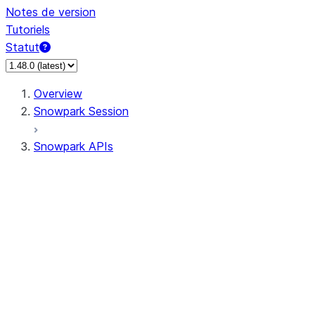
Notes de version
Tutoriels
Statut
Overview
Snowpark Session
Snowpark APIs
Input/Output
DataFrame
Column
Data Types