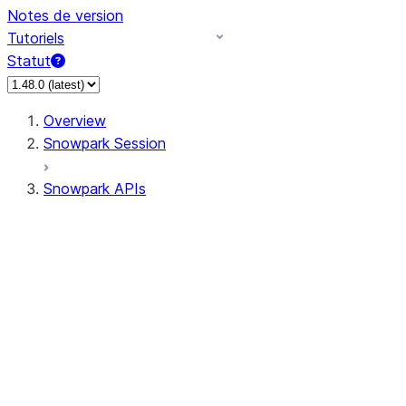
Notes de version
Tutoriels
Statut
Overview
Snowpark Session
Snowpark APIs
Input/Output
DataFrame
Column
Data Types