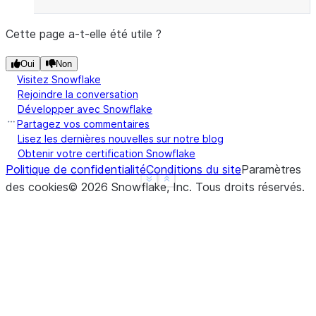
Cette page a-t-elle été utile ?
Oui
Non
Visitez Snowflake
Rejoindre la conversation
Développer avec Snowflake
Partagez vos commentaires
Lisez les dernières nouvelles sur notre blog
Obtenir votre certification Snowflake
Politique de confidentialité
Conditions du site
Paramètres
See more
Show less
des cookies
©
2026
Snowflake, Inc.
Tous droits réservés
.