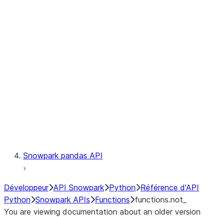
Observability
Files
LINEAGE
Context
Exceptions
Testing
Snowpark pandas API
Développeur
API Snowpark
Python
Référence d'API
Python
Snowpark APIs
Functions
functions.not_
You are viewing documentation about an older version