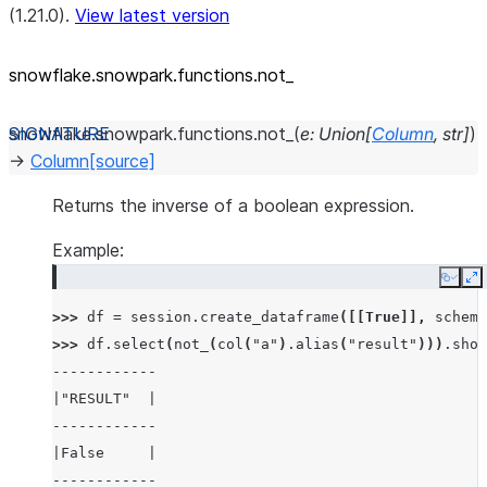
(1.21.0).
View latest version
snowflake.snowpark.functions.not_
snowflake.snowpark.functions.
not_
(
e
:
Union
[
Column
,
str
]
)
→
Column
[source]
Returns the inverse of a boolean expression.
Example:
Copy
E
>>> 
df
=
session
.
create_dataframe
([[
True
]],
schema
>>> 
df
.
select
(
not_
(
col
(
"a"
)
.
alias
(
"result"
)))
.
show
------------
|"RESULT"  |
------------
|False     |
------------