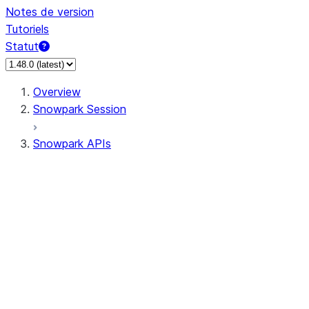
Notes de version
Tutoriels
Statut
Overview
Snowpark Session
Snowpark APIs
Input/Output
DataFrame
Column
Data Types