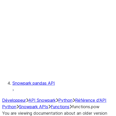
Observability
Files
LINEAGE
Context
Exceptions
Testing
Snowpark pandas API
Développeur
API Snowpark
Python
Référence d'API
Python
Snowpark APIs
Functions
functions.pow
You are viewing documentation about an older version