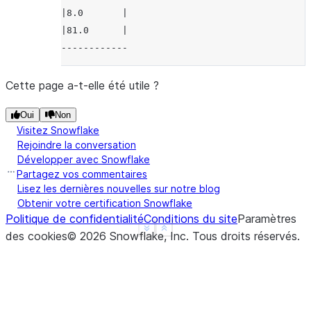
|8.0       |
|81.0      |
------------
Cette page a-t-elle été utile ?
Oui
Non
Visitez Snowflake
Rejoindre la conversation
Développer avec Snowflake
Partagez vos commentaires
Lisez les dernières nouvelles sur notre blog
Obtenir votre certification Snowflake
Politique de confidentialité
Conditions du site
Paramètres
See more
Show less
des cookies
©
2026
Snowflake, Inc.
Tous droits réservés
.