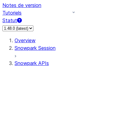
Notes de version
Tutoriels
Statut
Overview
Snowpark Session
Snowpark APIs
Input/Output
DataFrame
Column
Data Types