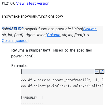
(1.21.0).
View latest version
snowflake.snowpark.functions.pow
snowflake.snowpark.functions.
pow
(
left
:
Union
[
Column
,
str
,
int
,
float
]
,
right
:
Union
[
Column
,
str
,
int
,
float
]
)
→
Column
[source]
Returns a number (left) raised to the specified
power (right).
Example::
Copy
E
>>> 
df
=
session
.
create_dataframe
([[
2
,
3
],
[
3
>>> 
df
.
select
(
pow
(
col
(
"x"
),
col
(
"y"
))
.
alias
(
"
------------
|"RESULT"  |
------------