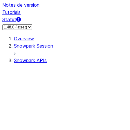
Notes de version
Tutoriels
Statut
Overview
Snowpark Session
Snowpark APIs
Input/Output
DataFrame
Column
Data Types