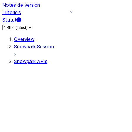
Notes de version
Tutoriels
Statut
Overview
Snowpark Session
Snowpark APIs
Input/Output
DataFrame
Column
Data Types