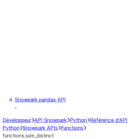
Observability
Files
LINEAGE
Context
Exceptions
Testing
Snowpark pandas API
Développeur
API Snowpark
Python
Référence d'API
Python
Snowpark APIs
Functions
functions.sum_distinct