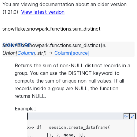
You are viewing documentation about an older version
(1.21.0).
View latest version
snowflake.snowpark.functions.sum_
distinct
snowflake.snowpark.functions.
sum_distinct
(
e
:
Union
[
Column
,
str
]
)
→
Column
[source]
Returns the sum of non-NULL distinct records in a
group. You can use the DISTINCT keyword to
compute the sum of unique non-null values. If all
records inside a group are NULL, the function
returns NULL.
Example::
Copy
E
>>> 
df
=
session
.
create_dataframe
(
... 
[
1
,
2
,
None
,
3
],