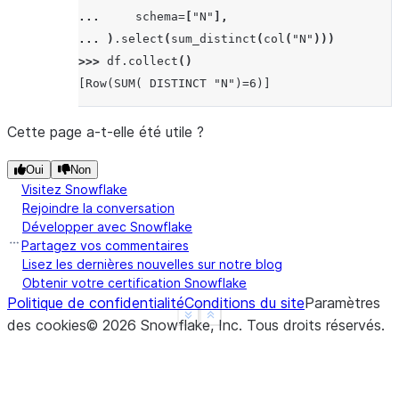
... 
schema
=
[
"N"
],
... 
)
.
select
(
sum_distinct
(
col
(
"N"
)))
>>> 
df
.
collect
()
[Row(SUM( DISTINCT "N")=6)]
Cette page a-t-elle été utile ?
Oui
Non
Visitez Snowflake
Rejoindre la conversation
Développer avec Snowflake
Partagez vos commentaires
Lisez les dernières nouvelles sur notre blog
Obtenir votre certification Snowflake
Politique de confidentialité
Conditions du site
Paramètres
See more
Show less
des cookies
©
2026
Snowflake, Inc.
Tous droits réservés
.