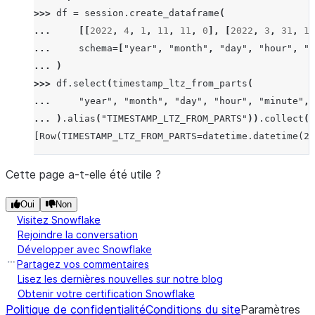
>>> 
df
=
session
.
create_dataframe
(
... 
[[
2022
,
4
,
1
,
11
,
11
,
0
],
[
2022
,
3
,
31
,
11
... 
schema
=
[
"year"
,
"month"
,
"day"
,
"hour"
,
"m
... 
)
>>> 
df
.
select
(
timestamp_ltz_from_parts
(
... 
"year"
,
"month"
,
"day"
,
"hour"
,
"minute"
,
... 
)
.
alias
(
"TIMESTAMP_LTZ_FROM_PARTS"
))
.
collect
()
[Row(TIMESTAMP_LTZ_FROM_PARTS=datetime.datetime(20
Cette page a-t-elle été utile ?
Oui
Non
Visitez Snowflake
Rejoindre la conversation
Développer avec Snowflake
Partagez vos commentaires
Lisez les dernières nouvelles sur notre blog
Obtenir votre certification Snowflake
Politique de confidentialité
Conditions du site
Paramètres