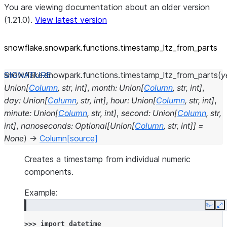
You are viewing documentation about an older version
(1.21.0).
View latest version
snowflake.snowpark.functions.timestamp_
ltz_
from_
parts
snowflake.snowpark.functions.
timestamp_ltz_from_parts
(
y
Union
[
Column
,
str
,
int
]
,
month
:
Union
[
Column
,
str
,
int
]
,
day
:
Union
[
Column
,
str
,
int
]
,
hour
:
Union
[
Column
,
str
,
int
]
,
minute
:
Union
[
Column
,
str
,
int
]
,
second
:
Union
[
Column
,
str
,
int
]
,
nanoseconds
:
Optional
[
Union
[
Column
,
str
,
int
]
]
=
None
)
→
Column
[source]
Creates a timestamp from individual numeric
components.
Example:
Copy
E
>>> 
import
datetime