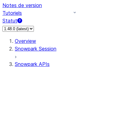
Notes de version
Tutoriels
Statut
Overview
Snowpark Session
Snowpark APIs
Input/Output
DataFrame
Column
Data Types