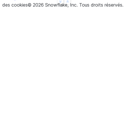
See more
Show less
des cookies
©
2026
Snowflake, Inc.
Tous droits réservés
.