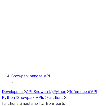
Observability
Files
LINEAGE
Context
Exceptions
Testing
Snowpark pandas API
Développeur
API Snowpark
Python
Référence d'API
Python
Snowpark APIs
Functions
functions.timestamp_ltz_from_parts