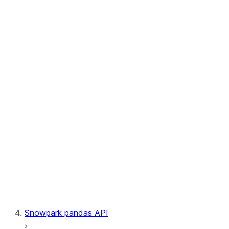
User-Defined Aggregate Functions
User-Defined Table Functions
Observability
Files
LINEAGE
Context
Exceptions
Testing
Snowpark pandas API