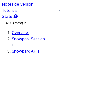
Notes de version
Tutoriels
Statut
Overview
Snowpark Session
Snowpark APIs
Input/Output
DataFrame
Column
Data Types