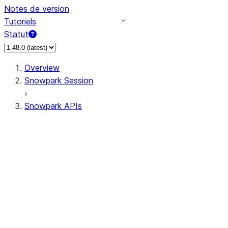
Notes de version
Tutoriels
Statut
Overview
Snowpark Session
Snowpark APIs
Input/Output
DataFrame
Column
Data Types