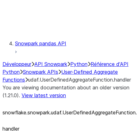
Exceptions
Testing
Snowpark pandas API
Développeur
API Snowpark
Python
Référence d'API
Python
Snowpark APIs
User-Defined Aggregate
Functions
udaf.UserDefinedAggregateFunction.handler
You are viewing documentation about an older version
(1.21.0).
View latest version
snowflake.snowpark.udaf.UserDefinedAggregateFunction.
handler