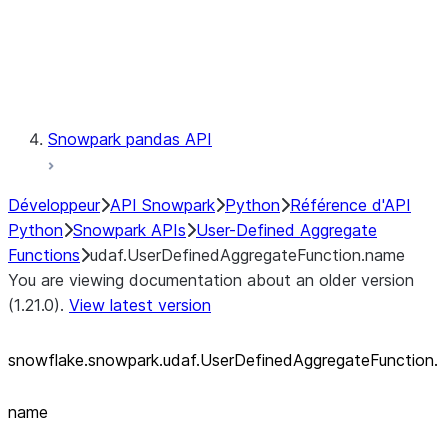
Exceptions
Testing
Snowpark pandas API
Développeur
API Snowpark
Python
Référence d'API
Python
Snowpark APIs
User-Defined Aggregate
Functions
udaf.UserDefinedAggregateFunction.name
You are viewing documentation about an older version
(1.21.0).
View latest version
snowflake.snowpark.udaf.UserDefinedAggregateFunction.
name