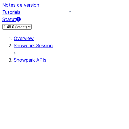
Notes de version
Tutoriels
Statut
Overview
Snowpark Session
Snowpark APIs
Input/Output
DataFrame
Column
Data Types