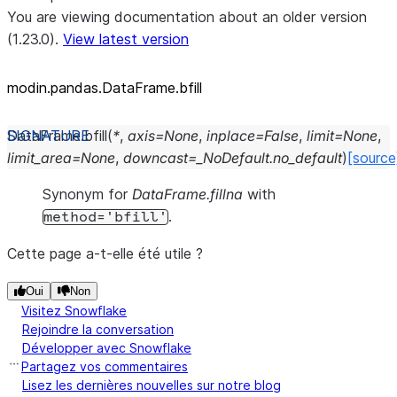
You are viewing documentation about an older version
(1.23.0).
View latest version
modin.pandas.DataFrame.bfill
DataFrame.
bfill
(
*
,
axis
=
None
,
inplace
=
False
,
limit
=
None
,
limit_area
=
None
,
downcast
=
_NoDefault.no_default
)
[source
Synonym for
DataFrame.fillna
with
.
method='bfill'
Cette page a-t-elle été utile ?
Oui
Non
Visitez Snowflake
Rejoindre la conversation
Développer avec Snowflake
Partagez vos commentaires
Lisez les dernières nouvelles sur notre blog