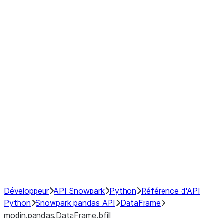
modin.pandas.DataFrame.last_va
modin.pandas.DataFrame.resam
modin.pandas.DataFrame.to_cs
Index objects
Window
GroupBy
Resampling
NumPy Interoperability
Performance Recommendations
Développeur
API Snowpark
Python
Référence d'API
Python
Snowpark pandas API
DataFrame
modin.pandas.DataFrame.bfill